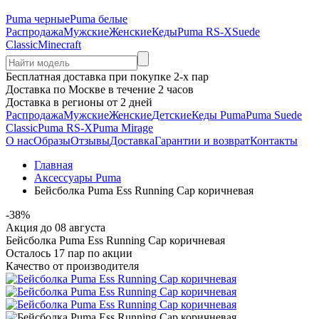
Puma черные
Puma белые
Распродажа
Мужские
Женские
Кеды
Puma RS-X
Suede
Classic
Minecraft
Бесплатная доставка при покупке 2-х пар
Доставка по Москве в течение 2 часов
Доставка в регионы от 2 дней
Распродажа
Мужские
Женские
Детские
Кеды Puma
Puma Suede
Classic
Puma RS-X
Puma Mirage
О нас
Образы
Отзывы
Доставка
Гарантии и возврат
Контакты
Главная
Аксессуары Puma
Бейсболка Puma Ess Running Cap коричневая
-38%
Акция до 08 августа
Бейсболка Puma Ess Running Cap коричневая
Осталось
17
пар по акции
Качество от производителя