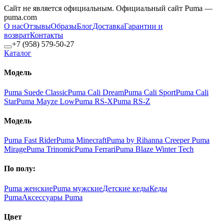
Сайт не является официальным. Официальный сайт Puma —
puma.com
О нас
Отзывы
Образы
Блог
Доставка
Гарантии и
возврат
Контакты
+7 (958) 579-50-27
Каталог
Модель
Puma Suede Classic
Puma Cali Dream
Puma Cali Sport
Puma Cali
Star
Puma Mayze Low
Puma RS-X
Puma RS-Z
Модель
Puma Fast Rider
Puma Minecraft
Puma by Rihanna Creeper
Puma
Mirage
Puma Trinomic
Puma Ferrari
Puma Blaze Winter Tech
По полу:
Puma женские
Puma мужские
Детские кеды
Кеды
Puma
Аксессуары Puma
Цвет