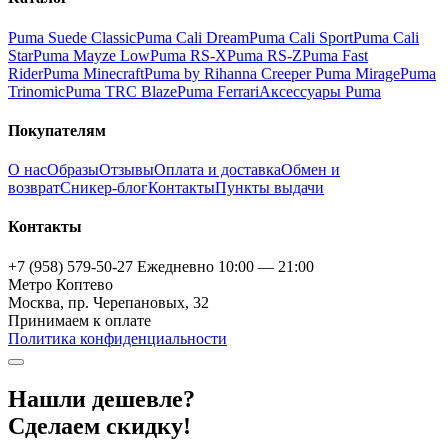
Puma Suede Classic
Puma Cali Dream
Puma Cali Sport
Puma Cali
Star
Puma Mayze Low
Puma RS-X
Puma RS-Z
Puma Fast
Rider
Puma Minecraft
Puma by Rihanna Creeper
Puma Mirage
Puma
Trinomic
Puma TRC Blaze
Puma Ferrari
Аксессуары Puma
Покупателям
О нас
Образы
Отзывы
Оплата и доставка
Обмен и
возврат
Сникер-блог
Контакты
Пункты выдачи
Контакты
+7 (958) 579-50-27
Ежедневно 10:00 — 21:00
Метро Коптево
Москва, пр. Черепановых, 32
Принимаем к оплате
Политика конфиденциальности
Нашли дешевле?
Сделаем скидку!