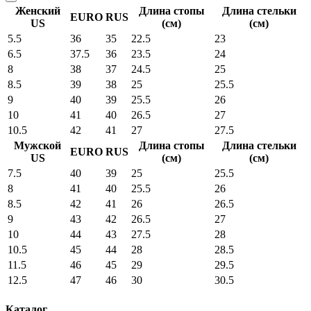
Женский
Длина стопы
Длина стельки
EURO
RUS
US
(см)
(см)
5.5
36
35
22.5
23
6.5
37.5
36
23.5
24
8
38
37
24.5
25
8.5
39
38
25
25.5
9
40
39
25.5
26
10
41
40
26.5
27
10.5
42
41
27
27.5
Мужской
Длина стопы
Длина стельки
EURO
RUS
US
(см)
(см)
7.5
40
39
25
25.5
8
41
40
25.5
26
8.5
42
41
26
26.5
9
43
42
26.5
27
10
44
43
27.5
28
10.5
45
44
28
28.5
11.5
46
45
29
29.5
12.5
47
46
30
30.5
Каталог